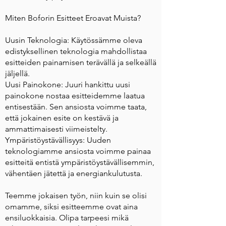
Miten Boforin Esitteet Eroavat Muista?
Uusin Teknologia: Käytössämme oleva
edistyksellinen teknologia mahdollistaa
esitteiden painamisen terävällä ja selkeällä
jäljellä.
Uusi Painokone: Juuri hankittu uusi
painokone nostaa esitteidemme laatua
entisestään. Sen ansiosta voimme taata,
että jokainen esite on kestävä ja
ammattimaisesti viimeistelty.
Ympäristöystävällisyys: Uuden
teknologiamme ansiosta voimme painaa
esitteitä entistä ympäristöystävällisemmin,
vähentäen jätettä ja energiankulutusta.
Teemme jokaisen työn, niin kuin se olisi
omamme, siksi esitteemme ovat aina
ensiluokkaisia. Olipa tarpeesi mikä