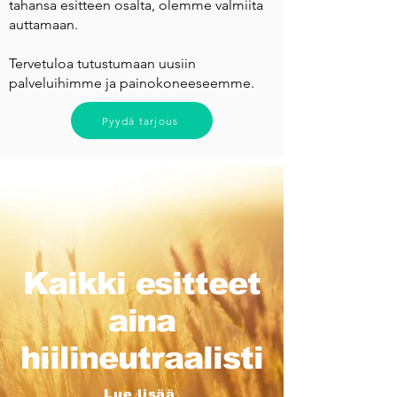
tahansa esitteen osalta, olemme valmiita
auttamaan.
Tervetuloa tutustumaan uusiin
palveluihimme ja painokoneeseemme.
Pyydä tarjous
Kaikki esitteet
aina
hiilineutraalisti
Lue lisää