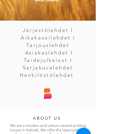
Järjestölehdet I
Aikakausilehdet I
Tarjouslehdet
Asiakaslehdet I
Taidejulkaisut I
Sarjakuvalehdet
Henkilöstölehdet
ABOUT US
We are a modern and carbon neutral printing
house in Helsinki. We offer the latest printing