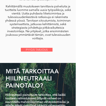
Kehittämällä muutokseen tarvittavia palveluita ja
tuotteita luomme samalla uusia työpaikkoja, sekä
vientiä. Uutta puhdasta liiketoimintaa ja
tulevaisuudenkestäviä ratkaisuja ei rakenneta
yhdessä yössä. Tarvitaan sitoutumista, toiminnan
systemaattista, jatkuvaa kehittämistä, sekä
strategiasta johdettuja pitkävaikutteisia
investointeja. Ne yritykset, jotka ensimmäisten
joukossa ymmärtävät tämän, ovat tulevaisuuden
voittajia.
PYYDÄ TARJOUS
MITÄ TARKOITTAA
HIILINEUTRAALI
PAINOTALO?
Hiilineutraali painotuote tarkoittaa, että kaikki
tuotteen valmistukseen liittyvät vaiheet on
suunniteltu mahdollisimman vähäpäästöisiksi ja
jäljelle jäävät pakolliset päästöt vähennetään