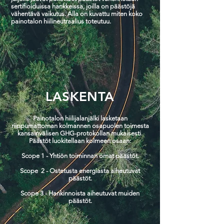
sertifioiduissa hankkeissa, joilla on päästöjä
vähentävä vaikutus. Alla on kuvattu miten koko
painotalon hiilineutraalius toteutuu.
LASKENTA
Painotalon hiilijalanjälki lasketaan
riippumattoman kolmannen osapuolen toimesta
kansainvälisen GHG-protokollan mukaisesti.
Päästöt luokitellaan kolmeen osaan:
Scope 1 - Yhtiön toiminnan omat päästöt.
Scope 2 - Ostetusta energiasta aiheutuvat
päästöt.
Scope 3 - Hankinnoista aiheutuvat muiden
päästöt.