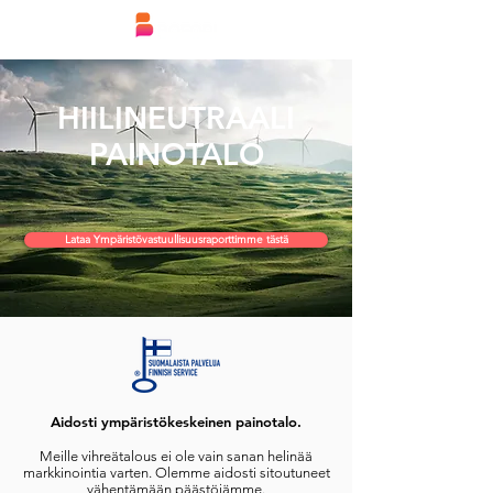
HIILINEUTRAALI
PAINOTALO
Lataa Ympäristövastuullisuusraporttimme tästä
Aidosti ympäristökeskeinen painotalo.
Meille vihreätalous ei ole vain sanan helinää
markkinointia varten. Olemme aidosti sitoutuneet
vähentämään päästöjämme.