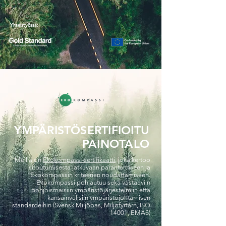
Yhteistyössä:
YMPÄRISTÖSERTIFIOITU
PAINOTALO
Meillä on
Ekokompassi-sertifikaatti
, joka kertoo
sitoutumisesta jatkuvaan parantamiseen ja
Ekokompassin kriteerien noudattamiseen.
Ekokompassi pohjautuu sekä vastaaviin
pohjoismaisiin ympäristöjärjestelmiin että
kansainvälisiin ympäristöjohtamisen
standardeihin (Svensk Miljöbas, Miljøfyrtårn, ISO
14001, EMAS)