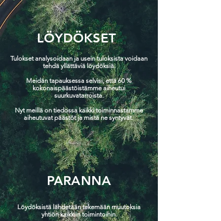
LÖYDÖKSET
Tulokset analysoidaan ja usein tuloksista voidaan
tehdä yllättäviä löydöksiä.
Meidän tapauksessa selvisi, että 60 %
kokonaispäästöistämme aiheutui
suurkuvatarroista.
Nyt meillä on tiedossa kaikki toiminnastamme
aiheutuvat päästöt ja mistä ne syntyvät.
PARANNA
Löydöksistä lähdetään tekemään muutoksia
yhtiön kaikkiin toimintoihin.