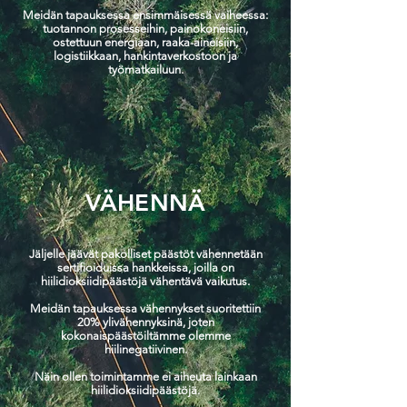
Meidän tapauksessa ensimmäisessä vaiheessa:
tuotannon prosesseihin, painokoneisiin,
ostettuun energiaan, raaka-aineisiin,
logistiikkaan, hankintaverkostoon ja
työmatkailuun.
VÄHENNÄ
Jäljelle jäävät pakolliset päästöt vähennetään
sertifioiduissa hankkeissa, joilla on
hiilidioksiidipäästöjä vähentävä vaikutus.
Meidän tapauksessa vähennykset suoritettiin
20% ylivähennyksinä, joten
kokonaispäästöiltämme olemme
hiilinegatiivinen.
Näin ollen toimintamme ei aiheuta lainkaan
hiilidioksiidipäästöjä.