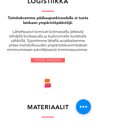
LOGISTIIKKA
Toimituksemme pääkaupunkiseudulla ei tuota
lainkaan ympäristöpäästöjä.
Lähettiautot toimivat kotimaisella jätteistä
tehdyllä biokaasulla ja tuulivoimalla tuotetulla
sähköllä. Sijaintimme lähellä asiakkaitamme
antaa mahdollisuuden ympäristökuormituksen
minimoimiseen päivittäisessä toiminnassamme.
PYYDÄ TARJOUS
MATERIAALIT
Painotyössä materiaalin valinalla pystytään
vaikuttamaan sen ekologisuuteen.